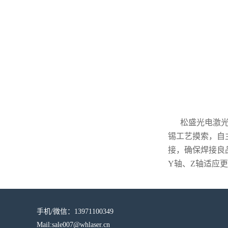
松盛光电激光
锡工艺摸索，自
接，确保焊接良
Y轴、Z轴适应
手机/微信：13971100349
Mail:sale007@whlaser.cn