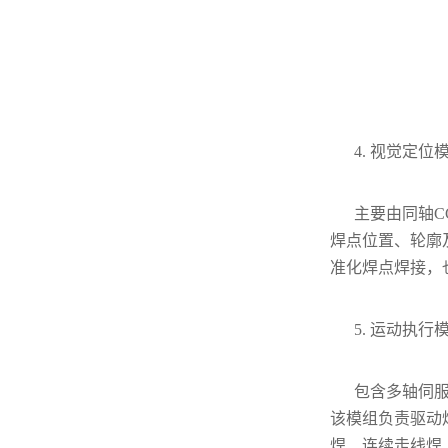
4. 视觉定位
主要由同轴
焊点位置、轮廓
准化焊点焊接，
5. 运动执行
包含多轴伺
该模组负责驱动
焊、连续走线焊