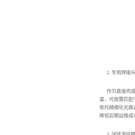
2. 专用焊接
作为直接完
富，可按需匹配
依托精细化光路
降低后期运维成
3. 闭环温控