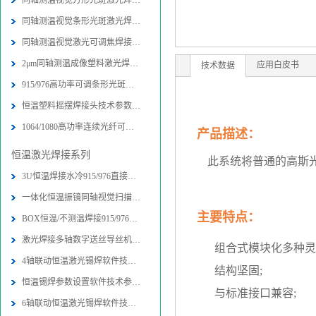
同轴测温视觉方形光斑激光焊接头技术
同轴测温视觉条形光斑激光焊接头技术
同轴测温视觉激光可调焦焊接头技术参
2μm同轴测温成像塑料激光焊接头技术
应用白皮书
技术数据
915/976高功率可调条形光斑激光封边
恒温塑料摇摆焊接头技术参数-图片-应
1064/1080高功率连续光纤可调条形光
产品描述：
恒温激光焊接系列
此系统将普通的高斯
3U恒温焊接水冷915/976直接半导体激
一体化恒温振镜同轴视觉扫描焊接加工
主要特点：
BOX恒温/不测温焊接915/976直接半导
激光焊接多轴数字送丝导丝机构技术参
组合式模块化多种灵
4轴联动恒温激光锡焊软件技术参数-图
结构坚固;
恒温锡焊参数设置软件技术参数-图片
与标准接口兼容;
6轴联动恒温激光锡焊软件技术参数-图