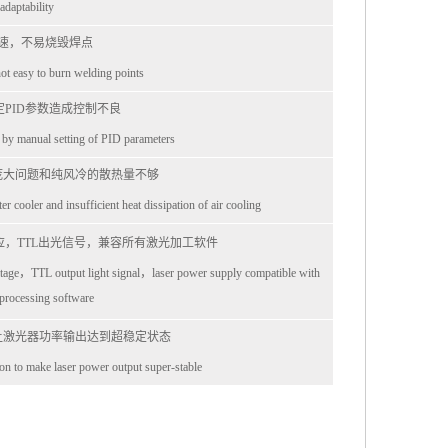
adaptability
速，不易烧毁焊点
t easy to burn welding points
PID参数造成控制不良
 by manual setting of PID parameters
庞大问题和纯风冷的散热量不够
r cooler and insufficient heat dissipation of air cooling
，TTL出光信号，兼容所有激光加工软件
oltage，TTL output light signal，laser power supply compatible with
r processing software
让激光器功率输出达到超稳定状态
ion to make laser power output super-stable