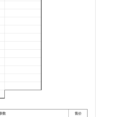
参数
售价