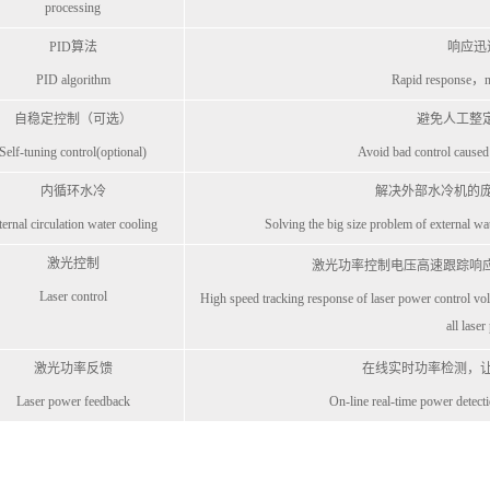
processing
PID算法
响应迅
PID algorithm
Rapid response，no
自稳定控制（可选）
避免人工整定
Self-tuning control(optional)
Avoid bad control caused
内循环水冷
解决外部水冷机的
ternal circulation water cooling
Solving the big size problem of external wate
激光控制
激光功率控制电压高速跟踪响应
Laser control
High speed tracking response of laser power control v
all lase
激光功率反馈
在线实时功率检测，
Laser power feedback
On-line real-time power detect