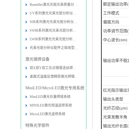
额定输出功率(
Beamfiler激光光斑光束质量分析仪技
工作模式
UV系列激光光束光斑分析仪技术参数-
NIR系列激光光束光斑分析仪技术参数
偏振方向
SWIR系列激光光束光斑分析仪技术参数
功率调节范围(
LWIR系列激光光束光斑分析仪技术参数
中心波长(nm)
光束光斑分析仪配件之吸收型衰减器技
激光锡焊设备
输出功率不稳
双X双Y双工位点锡膏送丝焊接机设备-
桌面式温度反馈精密激光焊锡系统图片
MiniLED/MicroLED激光专用系统
红光指示输出功
MiniLED激光巨量焊接系统
输出头类型
MINILED激光恒温返修系统
光纤芯径(μm)
MicroLED激光返修系统
光束发散半角（
特殊光学部件
输出光纤长度(