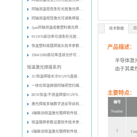
同轴测温视觉方形光斑激光焊接头技术
同轴测温视觉条形光斑激光焊接头技术
同轴测温视觉激光可调焦焊接头技术参
2μm同轴测温成像塑料激光焊接头技术
应
技术数据
915/976高功率可调条形光斑激光封边
恒温塑料摇摆焊接头技术参数-图片-应
产品描述：
1064/1080高功率连续光纤可调条形光
半导体激
恒温激光焊接系列
由于其柔
3U恒温焊接水冷915/976直接半导体激
一体化恒温振镜同轴视觉扫描焊接加工
主要特点：
BOX恒温/不测温焊接915/976直接半导
编号
激光焊接多轴数字送丝导丝机构技术参
Number
4轴联动恒温激光锡焊软件技术参数-图
恒温锡焊参数设置软件技术参数-图片
1
6轴联动恒温激光锡焊软件技术参数-图
Cons