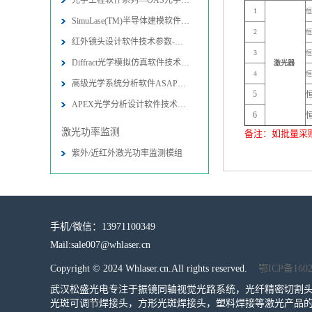
光学工程软件系列—OAS光学软件
1
恒
SimuLase(TM)半导体建模软件技术参
2
恒
红外镜头设计软件技术参数-图片-应用
3
恒
Diffract光学模拟仿真软件技术参数
激光器
4
恒
高级光学系统分析软件ASAP技术参数-
5
APEX光学分析设计软件技术参数-图片
6
激光功率监测
备注：如批量采
紫外/近红外激光功率监测模组
手机/微信：13971100349
Mail:sale007@whlaser.cn
Copyright © 2024 Whlaser.cn.All rights reserved.
鄂ICP备160
武汉松盛光电专注于振镜同轴视觉光路系统，光纤精密切割
光斑可调节焊接头，方形光斑焊接头，塑料焊接等激光产品