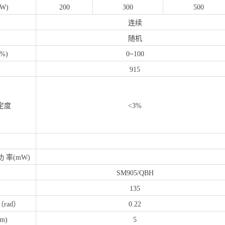
W)
200
300
500
连续
随机
%)
0~100
915
定度
<3%
 率(mW)
SM905/QBH
135
rad）
0.22
m)
5