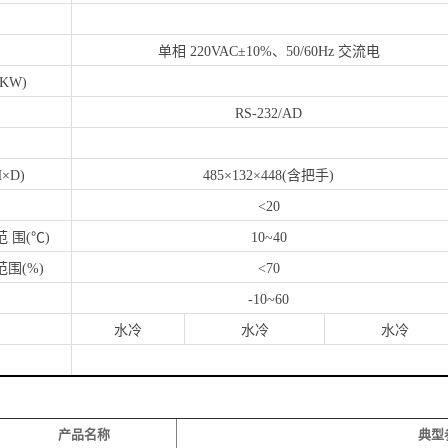
单相 220VAC±10%、50/60Hz 交流电
KW)
RS-232/AD
×D)
485×132×448(含把手)
<20
 围(℃)
10~40
围(%)
<70
-10~60
水冷
水冷
水冷
产品名称
典型