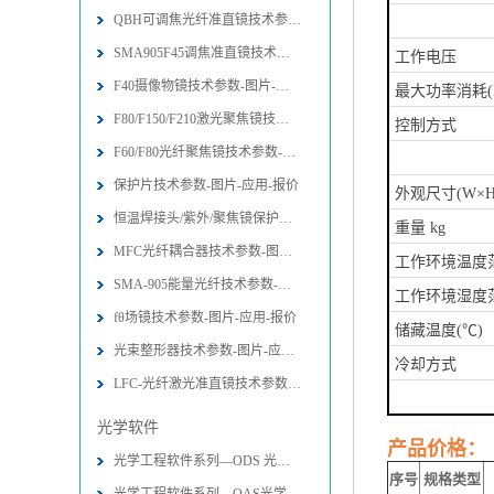
QBH可调焦光纤准直镜技术参数-图片-
SMA905F45调焦准直镜技术参数-图片
工作电压
F40摄像物镜技术参数-图片-应用-报价
最大功率消耗(
F80/F150/F210激光聚焦镜技术参数-
控制方式
F60/F80光纤聚焦镜技术参数-图片-应
保护片技术参数-图片-应用-报价
外观尺寸(W×H
恒温焊接头/紫外/聚焦镜保护片技术参
重量 kg
MFC光纤耦合器技术参数-图片-应用-报
工作环境温度范
SMA-905能量光纤技术参数-图片-应用
工作环境湿度范
fθ场镜技术参数-图片-应用-报价
储藏温度(℃)
光束整形器技术参数-图片-应用-报价
冷却方式
LFC-光纤激光准直镜技术参数-图片-应
光学软件
产品价格：
光学工程软件系列—ODS 光学设计软件
序号
规格类型