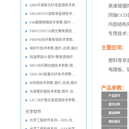
QBH可调焦光纤准直镜技术参数-图片-
高速摇摆
SMA905F45调焦准直镜技术参数-图片
同轴CC
F40摄像物镜技术参数-图片-应用-报价
内部结构
F80/F150/F210激光聚焦镜技术参数-
专用技术
F60/F80光纤聚焦镜技术参数-图片-应
主要应用：
保护片技术参数-图片-应用-报价
恒温焊接头/紫外/聚焦镜保护片技术参
塑料等非
MFC光纤耦合器技术参数-图片-应用-报
电路板、
SMA-905能量光纤技术参数-图片-应用
fθ场镜技术参数-图片-应用-报价
产品参数：
光束整形器技术参数-图片-应用-报价
产品型号
LFC-光纤激光准直镜技术参数-图片-应
激光功率
光学软件
摆动频率
光学工程软件系列—ODS 光学设计软件
摆动直径