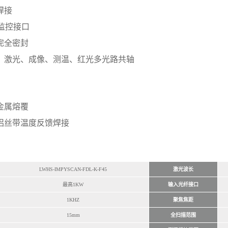
焊接
D监控接口
完全密封
：激光、成像、测温、红光多光路共轴
金属熔覆
铝丝带温度反馈焊接
LWHS-IMPYSCAN-FDL-K-F45
激光波长
最高1KW
输入光纤接口
1KHZ
聚焦焦距
15mm
全扫描范围