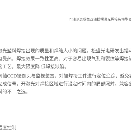
同轴测温成像双轴摇摆激光焊接头模型
激光塑料焊接出现的质量和焊缝大小的问题，松盛光电研发出摆
匀受热，焊接效果一致性更高。对于容易出现气孔和裂纹等焊接
接工艺，最大限度降 低焊接缺陷。
同轴CCD摄像头与监视装置，对被焊接工件进行定位追踪，避免
完成信号，开激光对焊接区域进行设定时间内的局部照射。兼容
料的不二之选。
温度控制