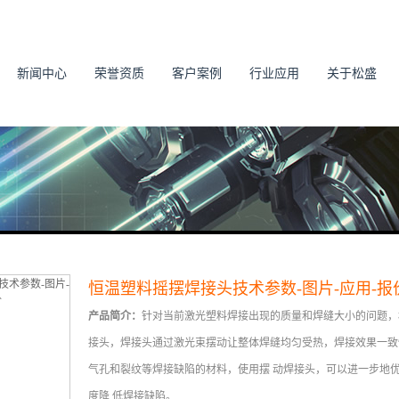
新闻中心
荣誉资质
客户案例
行业应用
关于松盛
恒温塑料摇摆焊接头技术参数-图片-应用-报
产品简介：
针对当前激光塑料焊接出现的质量和焊缝大小的问题，
接头，焊接头通过激光束摆动让整体焊缝均匀受热，焊接效果一致
气孔和裂纹等焊接缺陷的材料，使用摆 动焊接头，可以进一步地
度降 低焊接缺陷。