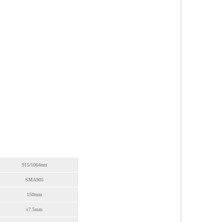
915/1064nm
SMA905
150mm
±7.5mm