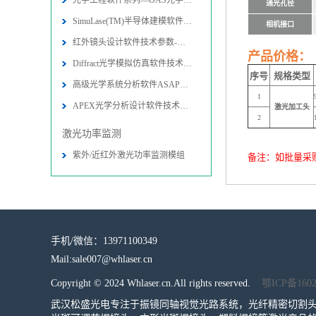
光学工程软件系列—OAS光学软件
通光孔径
SimuLase(TM)半导体建模软件技术参
相机接口
红外镜头设计软件技术参数-图片-应用
产品价格：
Diffract光学模拟仿真软件技术参数
序号
规格类型
高级光学系统分析软件ASAP技术参数-
1
APEX光学分析设计软件技术参数-图片
激光加工头
2
激光功率监测
紫外/近红外激光功率监测模组
备注：如批量采
手机/微信：13971100349
Mail:sale007@whlaser.cn
Copyright © 2024 Whlaser.cn.All rights reserved.
鄂ICP备160
武汉松盛光电专注于振镜同轴视觉光路系统，光纤精密切割